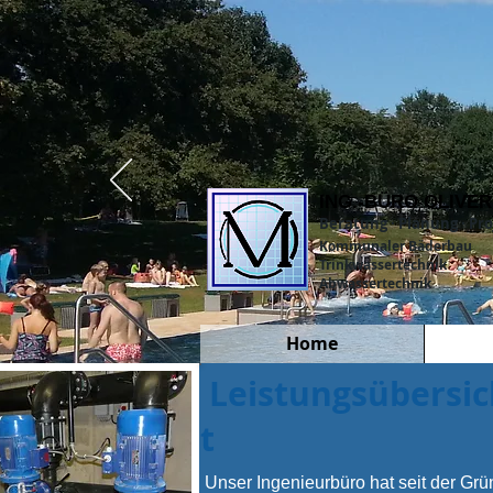
ING.-BÜRO OLIVER
Beratung · Planung · 
Kommunaler Bäderbau
Trinkwassertechnik
Abwassertechnik
Home
Leistungsübersic
t
Unser Ingenieurbüro hat seit der Gr