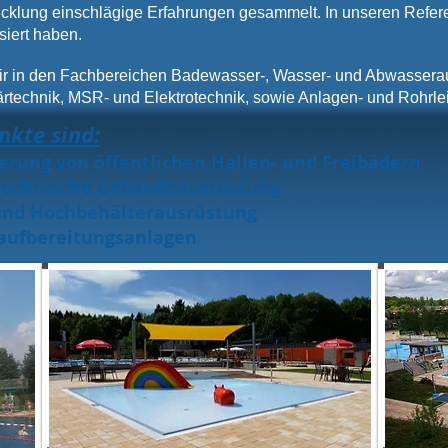
cklung einschlägige Erfahrungen gesammelt. In unseren Referen
isiert haben.
ir in den Fachbereichen Badewasser-, Wasser- und Abwasserau
ärtechnik, MSR- und Elektrotechnik, sowie Anlagen- und Rohrle
nkte sind:
rung von öffentlichen Hallen- und Freibädern
Technische Gebäudeausrüstung
und Hochbehälterausrüstung
aufbereitungsanlagen