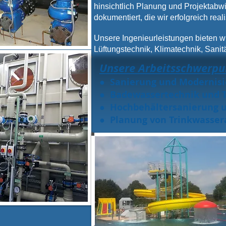
hinsichtlich Planung und Projektabwi
dokumentiert, die wir erfolgreich real
Unsere Ingenieurleistungen bieten w
Lüftungstechnik, Klimatechnik, Sanit
Unsere Arbeitsschwerpu
● Sanierung und Modernisie
● Badewassertechnik und 
● Hochbehältersanierung 
● Planung von Trinkwasser